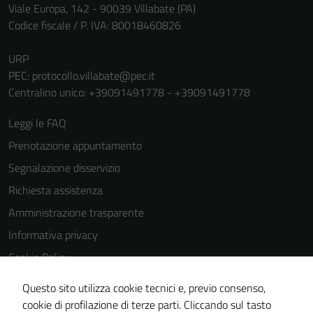
Viale Europa, 142 - 90039 Villabate (PA)
Codice fiscale / P. IVA: 80018460826
URP
PEC:
protocollo.villabate@pec.it
Centralino unico: +39091491778 - +39091491778
Leggi le FAQ
Prenotazione appuntamento
Segnalazione disservizio
Richiesta assistenza
Amministrazione trasparente
Informativa privacy
Cookie Policy
Note legali
Questo sito utilizza cookie tecnici e, previo consenso,
Dichiarazione di accessibilità
cookie di profilazione di terze parti. Cliccando sul tasto