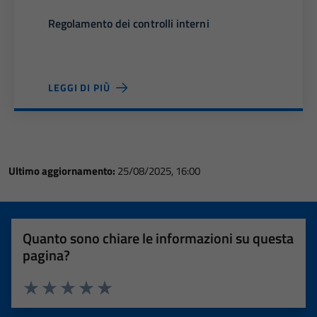
Regolamento dei controlli interni
LEGGI DI PIÙ
Ultimo aggiornamento:
25/08/2025, 16:00
Quanto sono chiare le informazioni su questa
pagina?
Valuta 1 stelle su 5
Valuta 2 stelle su 5
Valuta 3 stelle su 5
Valuta 4 stelle su 5
Valuta 5 stelle su 5