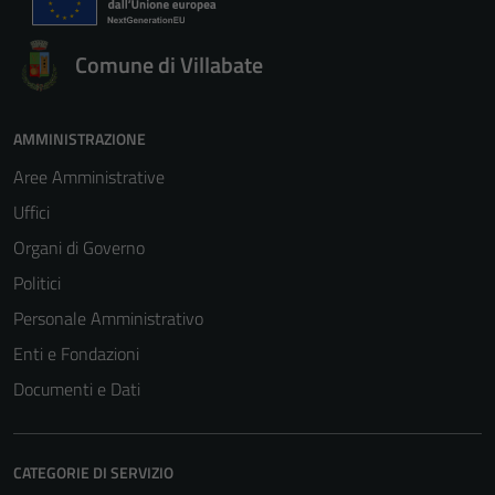
per il
funzionamento
Comune di Villabate
del sito e non
possono
essere
AMMINISTRAZIONE
disabilitati.
Questi cookie
Aree Amministrative
non raccolgono
Uffici
informazioni
Organi di Governo
personali.
Politici
Personale Amministrativo
Enti e Fondazioni
Documenti e Dati
CATEGORIE DI SERVIZIO