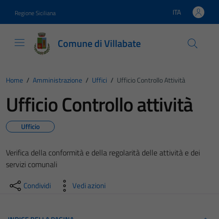
Vai ai contenuti
Vai al footer
ITA
Regione Siciliana
Lingua attiva:
Comune di Villabate
Home
/
Amministrazione
/
Uffici
/
Ufficio Controllo Attività
Ufficio Controllo attività
Ufficio
Verifica della conformità e della regolarità delle attività e dei
servizi comunali
Condividi
Vedi azioni